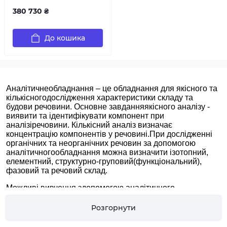
380 730 ₴
До кошика
Аналітичнеобладнання – це обладнання для якісного та
кількісногодослідження характеристики складу та
будови речовини. Основне завданняякісного аналізу -
виявити та ідентифікувати компонент при
аналізіречовини. Кількісний аналіз визначає
концентрацію компонентів у речовині.При дослідженні
органічних та неорганічних речовин за допомогою
аналітичногообладнання можна визначити ізотопний,
елементний, структурно-груповий(функціональний),
фазовий та речовий склад.
Можливі вивчення здопомогою аналітичного
обладнання:
Розгорнути
мікрохімічний аналіз (мікрооб'єкти)
локальний аналіз (наприклад, в точці та на поверхні)