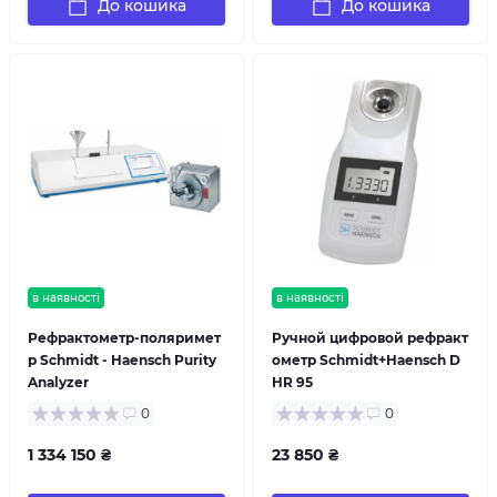
До кошика
До кошика
в наявності
в наявності
Рефрактометр-поляримет
Ручной цифровой рефракт
р Schmidt - Haensch Purity
ометр Schmidt+Haensch D
Analyzer
HR 95
0
0
1 334 150 ₴
23 850 ₴