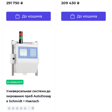
291 750 ₴
209 430 ₴
До кошика
До кошика
в наявності
Универсальная система до
зирования проб AutoDosag
e Schmidt + Haensch
0