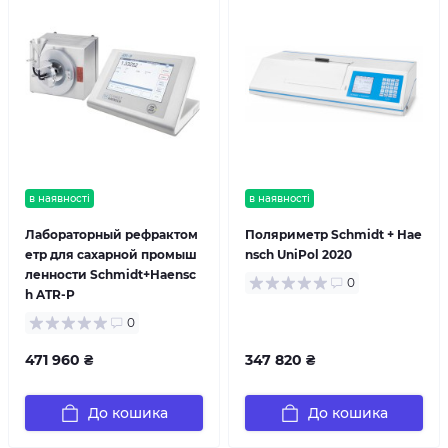
в наявності
в наявності
Лабораторный рефрактом
Поляриметр Schmidt + Hae
етр для сахарной промыш
nsch UniPol 2020
ленности Schmidt+Haensc
0
h ATR-P
0
471 960 ₴
347 820 ₴
До кошика
До кошика