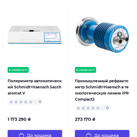
в наявності
в наявності
Поляриметр автоматическ
Промышленный рефракто
ий Schmidt+Haensch Sacch
метр Schmidt+Haensch в те
aromat V
хнологическую линию iPR
Compact2
0
0
1 173 290 ₴
273 170 ₴
До кошика
До кошика