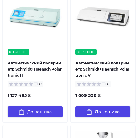
в наявності
в наявності
Автоматический полярим
Автоматический полярим
етр Schmidt+Haensch Polar
етр Schmidt+Haensch Polar
tronic H
tronic V
0
0
1 157 495 ₴
1 609 500 ₴
До кошика
До кошика