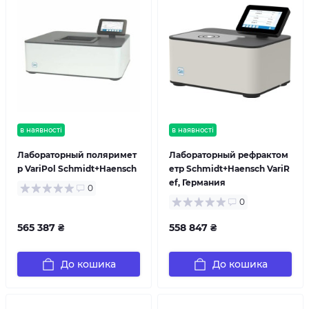
в наявності
в наявності
Лабораторный поляримет
Лабораторный рефрактом
р VariPol Schmidt+Haensch
етр Schmidt+Haensch VariR
ef, Германия
0
0
565 387 ₴
558 847 ₴
До кошика
До кошика