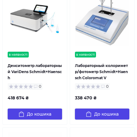
в наявності
в наявності
Денситометр лабораторны
Лабораторный колоримет
й VariDens Schmidt+Haensc
р/фотометр Schmidt+Haen
h
sch Coloromat V
0
0
418 674 ₴
338 470 ₴
До кошика
До кошика