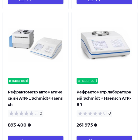
в наявності
в наявності
Рефрактометр автоматиче
Рефрактометр лабораторн
ский ATR-L Schmidt+Haens
ый Schmidt + Haensch ATR-
ch
BR
0
0
893 400 ₴
261 975 ₴