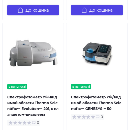
До кошика
До кошика
в наявності
в наявності
Спектрофотометр УФ-вид
Спектрофотометр УФ/вид
имой области Thermo Scie
имой области Thermo Scie
ntific™ Evolution™ 201, с пл
ntific™ GENESYS™ 50
аншетом-дисплеем
0
0